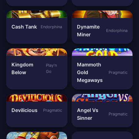
Cash Tank
Dynamite
Endorphina
Endorphina
Miner
Kingdom
Mammoth
Play'n
Below
Go
Gold
Pragmatic
Megaways
Devilicious
Angel Vs
Pragmatic
Pragmatic
Sinner