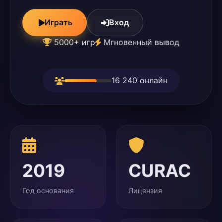
Играть
Вход
5000+ игр
Мгновенный вывод
16 240 онлайн
2019
CURAC
Год основания
Лицензия