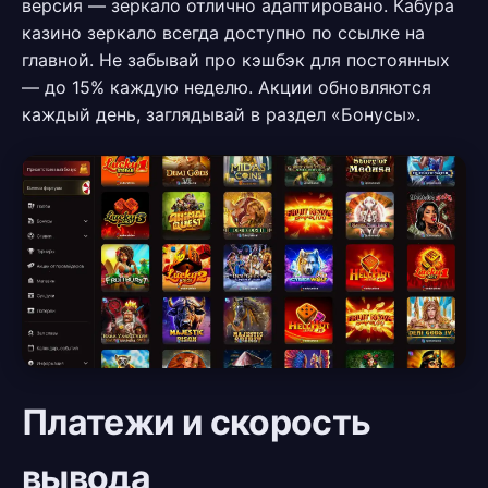
версия — зеркало отлично адаптировано. Кабура
казино зеркало всегда доступно по ссылке на
главной. Не забывай про кэшбэк для постоянных
— до 15% каждую неделю. Акции обновляются
каждый день, заглядывай в раздел «Бонусы».
Платежи и скорость
вывода