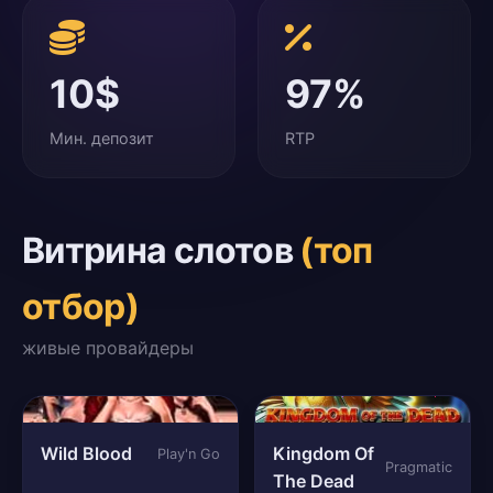
10$
97%
Мин. депозит
RTP
Витрина слотов
(топ
отбор)
живые провайдеры
Wild Blood
Kingdom Of
Play'n Go
Pragmatic
The Dead