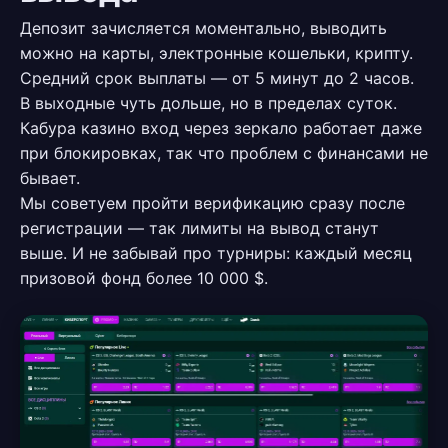
Депозит зачисляется моментально, выводить
можно на карты, электронные кошельки, крипту.
Средний срок выплаты — от 5 минут до 2 часов.
В выходные чуть дольше, но в пределах суток.
Кабура казино вход через зеркало работает даже
при блокировках, так что проблем с финансами не
бывает.
Мы советуем пройти верификацию сразу после
регистрации — так лимиты на вывод станут
выше. И не забывай про турниры: каждый месяц
призовой фонд более 10 000 $.