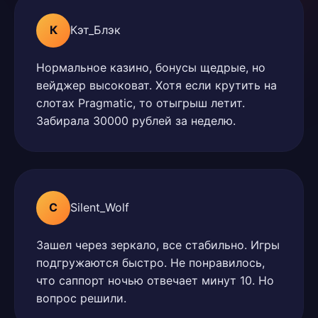
К
Кэт_Блэк
Нормальное казино, бонусы щедрые, но
вейджер высоковат. Хотя если крутить на
слотах Pragmatic, то отыгрыш летит.
Забирала 30000 рублей за неделю.
С
Silent_Wolf
Зашел через зеркало, все стабильно. Игры
подгружаются быстро. Не понравилось,
что саппорт ночью отвечает минут 10. Но
вопрос решили.