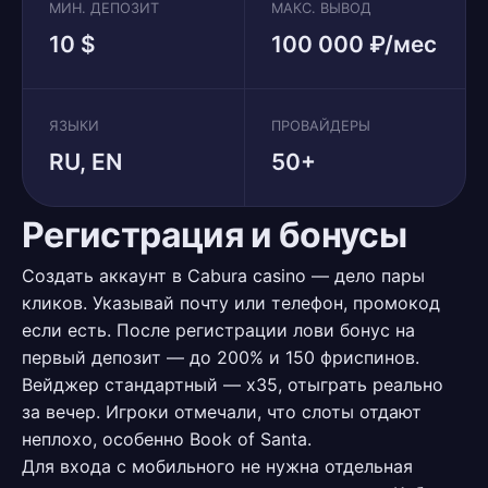
МИН. ДЕПОЗИТ
МАКС. ВЫВОД
10 $
100 000 ₽/мес
ЯЗЫКИ
ПРОВАЙДЕРЫ
RU, EN
50+
Регистрация и бонусы
Создать аккаунт в Cabura casino — дело пары
кликов. Указывай почту или телефон, промокод
если есть. После регистрации лови бонус на
первый депозит — до 200% и 150 фриспинов.
Вейджер стандартный — x35, отыграть реально
за вечер. Игроки отмечали, что слоты отдают
неплохо, особенно Book of Santa.
Для входа с мобильного не нужна отдельная